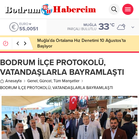
33
ALTIN
°C
MUĞLA
6.584,66
PARÇALI BULUTLU
Ankara; “Bodrum’un misyonu, mottosu, vizyonu;
genç oyuncuları parlatıp onlara kariyer
kazandırmak”
BODRUM İLÇE PROTOKOLÜ,
VATANDAŞLARLA BAYRAMLAŞTI
Anasayfa
Genel
,
Güncel
,
Tüm Manşetler
BODRUM İLÇE PROTOKOLÜ, VATANDAŞLARLA BAYRAMLAŞTI