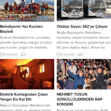
Belediyenin Yaz Kursları
Otobüs Sayısı 342’ye Çıkıyor
Başladı
Muğla Büyükşehir Belediyesi
Bodrum Belediyesi’nin çocuklara
kesintisiz ulaşım hizmetinin devam
yönelik hazırlamış olduğu ücretsiz
ettirmek ve filosunu geliştirmek için
yaz kursları, yoğun bir katılımla
60 yeni otobüs alıyor. Alınan bu
başladı. Bodrum Belediyesi ve
otobüslerle 282 olan otobüs
14.07.2023
0
13.03.2023
0
Bodrum Halk Eğitim Merkezi
sayısını 342’ye çıkarıyor. Muğla
Müdürlüğü tarafından iş birliği
Büyükşehir Belediyesi otobüs
protokolü kapsamında
filosunu gençleştirmek, ulaşım ağını
gerçekleştirilen yaz kursları başladı.
genişletmek ve modern taşıma
Okulların açılma haftasına kadar
hizmetini devam ettirmek için 60
devam edecek olan kurslara
adet yeni otobüs alıyor. Büyükşehir
yaklaşık 3 bin 200 çocuk başvurdu.
Belediyesi tarafından alımı...
İlk ve ortaokul derslerinin yanı
Elektrik Kontağından Çıkan
MEHMET TOSUN
sıra...
Yangın Evi Kül Etti
GÖNÜLLÜLERİNDEN RAP
KONSERİ
Milas’ın Ekinambarı Mahallesi’nde
yangının çıktığı ev, alevlere teslim
Bodrum’un seçim atmosferi, Antik