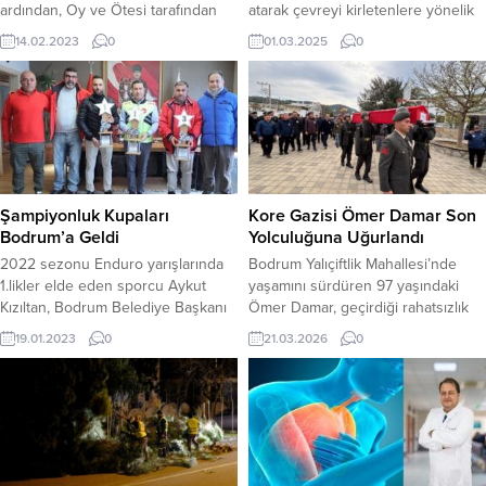
ardından, Oy ve Ötesi tarafından
atarak çevreyi kirletenlere yönelik
“Deprem Kayıp İhbar Sistemi”
denetimlerini sürdürüyor. Yapılan
14.02.2023
0
01.03.2025
0
hayata geçirildi. Yakınlarına
çalışmalar kapsamda, 2025 yılının
ulaşamayan kişiler, sistemin
ilk iki ayında 336 kişi ile firmaya
WhatsApp hattına mesaj atarak
992 bin 208 lira cezai işlem
kayıp yakınlarının kayıt altına
uygulandı. Bodrum Belediyesi
alınmasını sağlıyor. Türkiye’de
Zabıta ekipleri, ilçe genelinde
katılımcı demokrasi bilincinin
cadde ve sokaklarda sigara izmariti
yerleşmesi için faaliyet gösteren
atarak çevreyi kirleten kişilere
Oy ve Ötesi Derneği, diğer pek
yönelik denetimler
Şampiyonluk Kupaları
Kore Gazisi Ömer Damar Son
çok Sivil Toplum...
gerçekleştiriyor....
Bodrum’a Geldi
Yolculuğuna Uğurlandı
2022 sezonu Enduro yarışlarında
Bodrum Yalıçiftlik Mahallesi’nde
1.likler elde eden sporcu Aykut
yaşamını sürdüren 97 yaşındaki
Kızıltan, Bodrum Belediye Başkanı
Ömer Damar, geçirdiği rahatsızlık
Ahmet Aras’ı makamında ziyaret etti
sonucu hayatını kaybetti. 4 çocuk
19.01.2023
0
21.03.2026
0
Bodrum Motosiklet Spor Kulübü
babası Ömer Damar için Yalıçiftlik
temsilcisi Aykut Kızıltan, 2022
mahallesinde askeri tören
sezonu Enduro yarışlarının
düzenlendi. Törene, ailesi ve
Bergama-Kartepe-Ankara-Kayseri
yakınlarının yanı sıra Bodrum
ayaklarında 1.likler elde etti. Genel
Kaymakamı Ali Sırmalı, Bodrum
toplamda 80 puanla grubunda
Belediye Başkanı Tamer
şampiyonluğu elde eden Kızıltan,13
Mandalinci, Garnizon Komutanı