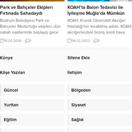
yarışta 16 kupa ile 2022 yılı
Personel Albay Ayhan Ulutaş, İlçe
Park ve Bahçeler Ekipleri
KOAH’ta Balon Tedavisi ile
Enduro...
Jandarma Komutanı Yarbay...
Fırtınada Sahadaydı
İyileşme Muğla’da Mümkün
Bodrum Belediyesi Park ve
KOAH, Kronik Obstrüktif Akciğer
Bahçeler Müdürlüğü ekipleri, dün
Hastalığı’nın kısaltılmış adıdır. KOAH;
sabah saatlerinde başlayıp gece
akciğerlerdeki bronş isimli hava
saatlerine kadar etkili olan lodos
keseciklerinin tıkanması sonucu
16.02.2026
0
04.02.2023
0
fırtınasında 13 ekip, 57 personel ve
öksürük ve nefes darlığı ile kendini
13 araç ile sahada görev yaptı. Kent
belli eden kronik bir hastalıktır.
genelinde etkisini gösteren fırtına
Pandemi sonrası daha sık rastlanan
Künye
Sitene Ekle
nedeniyle gelen ihbarları anında
KOAH hakkında Yücelen Muğla
değerlendiren belediye ekipleri,
Hastanesi Göğüs Cerrahisi Uzmanı
Köşe Yazıları
İletişim
aynı anda çok sayıda ağacın
Op.Dr. Ahmet Kılıç en çok sorulan
devrilmesi üzerine yoğun mesai...
soruları gazetemizin okuyucuları
için yanıtladı....
Güncel
Bölgeden
Yurttan
Siyaset
Eğitim
Sağlık