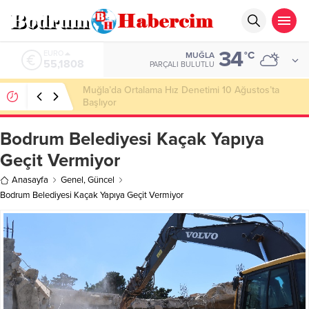
34
ALTIN
°C
MUĞLA
6.662,82
PARÇALI BULUTLU
Ankara; “Bodrum’un misyonu, mottosu, vizyonu;
genç oyuncuları parlatıp onlara kariyer
kazandırmak”
Bodrum Belediyesi Kaçak Yapıya
Geçit Vermiyor
Anasayfa
Genel
,
Güncel
Bodrum Belediyesi Kaçak Yapıya Geçit Vermiyor