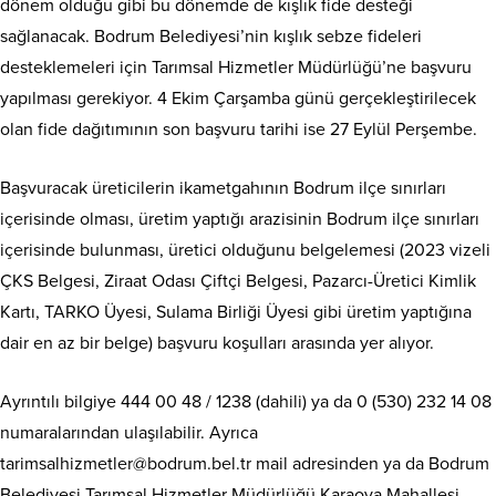
dönem olduğu gibi bu dönemde de kışlık fide desteği
sağlanacak. Bodrum Belediyesi’nin kışlık sebze fideleri
desteklemeleri için Tarımsal Hizmetler Müdürlüğü’ne başvuru
yapılması gerekiyor. 4 Ekim Çarşamba günü gerçekleştirilecek
olan fide dağıtımının son başvuru tarihi ise 27 Eylül Perşembe.
Başvuracak üreticilerin ikametgahının Bodrum ilçe sınırları
içerisinde olması, üretim yaptığı arazisinin Bodrum ilçe sınırları
içerisinde bulunması, üretici olduğunu belgelemesi (2023 vizeli
ÇKS Belgesi, Ziraat Odası Çiftçi Belgesi, Pazarcı-Üretici Kimlik
Kartı, TARKO Üyesi, Sulama Birliği Üyesi gibi üretim yaptığına
dair en az bir belge) başvuru koşulları arasında yer alıyor.
Ayrıntılı bilgiye 444 00 48 / 1238 (dahili) ya da 0 (530) 232 14 08
numaralarından ulaşılabilir. Ayrıca
tarimsalhizmetler@bodrum.bel.tr mail adresinden ya da Bodrum
Belediyesi Tarımsal Hizmetler Müdürlüğü Karaova Mahallesi