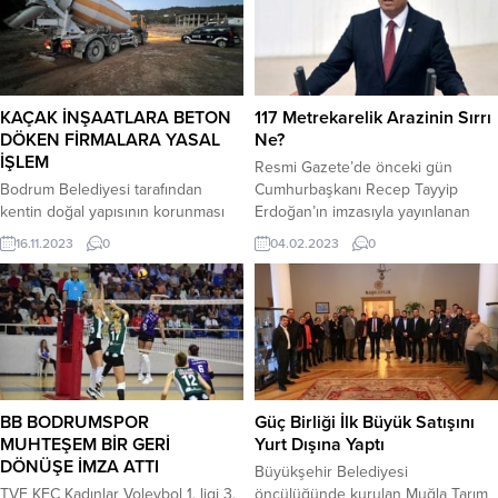
KAÇAK İNŞAATLARA BETON
117 Metrekarelik Arazinin Sırrı
DÖKEN FİRMALARA YASAL
Ne?
İŞLEM
Resmi Gazete’de önceki gün
Bodrum Belediyesi tarafından
Cumhurbaşkanı Recep Tayyip
kentin doğal yapısının korunması
Erdoğan’ın imzasıyla yayınlanan
için yürütülen kaçak yapılaşma ile
kararla Bodrum Göltürkbükü’nde
16.11.2023
0
04.02.2023
0
mücadele çalışmaları kapsamında,
orman alanı dışına çıkartılan 117
kaçak ve ruhsatsız inşaatlara beton
metrekarelik alan Meclis
veren firmalar hakkında yasal işlem
gündemine taşındı. Kamuoyunun
uygulandı. Bodrum Belediye
“yine birilerine peşkeş mi
Başkanı Ahmet Aras’ın talimatıyla
çekilecek” diye merak ettiği
Belediye İmar ve Şehircilik
araziyle ilgili soru önergesi
Müdürlüğü tarafından “Afet Riskine
hazırlayan CHP Muğla Milletvekili
Karşı Alınacak Tedbirler ve Kaçak
Mürsel Alban, “arazinin orman
BB BODRUMSPOR
Güç Birliği İlk Büyük Satışını
Yapılaşma ile Mücadele”
sınırları dışına çıkarılmasının
MUHTEŞEM BİR GERİ
Yurt Dışına Yaptı
kapsamında, ilçe...
gerekçesi nedir? Orman...
DÖNÜŞE İMZA ATTI
Büyükşehir Belediyesi
TVF KFC Kadınlar Voleybol 1. ligi 3.
öncülüğünde kurulan Muğla Tarım