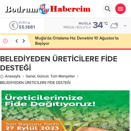
34
EURO
°C
MUĞLA
55,1881
PARÇALI BULUTLU
Muğla’da Ortalama Hız Denetimi 10 Ağustos’ta
Başlıyor
BELEDİYEDEN ÜRETİCİLERE FİDE
DESTEĞİ
Anasayfa
Genel
,
Güncel
,
Tüm Manşetler
BELEDİYEDEN ÜRETİCİLERE FİDE DESTEĞİ