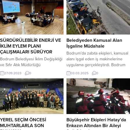
SÜRDÜRÜLEBİLİR ENERJİ VE
Belediyeden Kamusal Alan
İKLİM EYLEM PLANI
İşgaline Müdahale
ÇALIŞMALARI SÜRÜYOR
Bodrum’da zabıta ekipleri, kamusal
Bodrum Belediyesi İklim Değişikliği
alanı işgal eden iş makinelerine
ve Sıfır Atık Müdürlüğü
uygulama gerçekleştirdi. Bodrum
koordinasyonunda 25-26 Eylül’de
Belediyesi Zabıta Müdürlüğü Trafik
27.09.2023
0
03.03.2025
0
atölye çalışmaları gerçekleştirildi.
Zabıta Amirliği ekipleri, ilçe
Herodot Kültür Merkezinde
genelinde kamusal alanları işgal
gerçekleşen atölye çalışmalarına
eden iş makinelerine uygulama
Bodrum Belediye Başkan
yaparken araç sahiplerine ulaşarak
Yardımcısı Yaşar Çelikkan, Bodrum
uyarılarda bulundu. İş makinelerinin
Belediyesi İklim Değişikliği ve Sıfır
kaldırılması sağlanırken sahiplerine
Atık Müdürlüğü personeli, ilgili STK
ulaşılamayan araçlara Zabıta
ve meslek odaları katıldı. İki gün
Uygulama Yönetmeliğinin 10.
YEREL SEÇİM ÖNCESİ
Büyükşehir Ekipleri Hatay’da
boyunca, yaklaşık 4’er saat süren
Maddesi 1. ve 7. Fıkrasından...
MUHTARLARLA SON
Enkazın Altından Bir Aileyi
çalışmalar sonucu,...