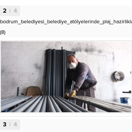
2
| 4
bodrum_belediyesi_belediye_atölyelerinde_plaj_hazirlikla
(8)
3
| 4