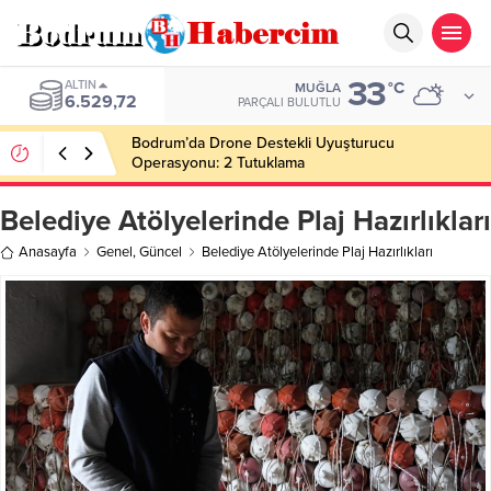
33
ALTIN
°C
MUĞLA
6.529,72
PARÇALI BULUTLU
Bodrum’da Drone Destekli Uyuşturucu
Operasyonu: 2 Tutuklama
Belediye Atölyelerinde Plaj Hazırlıkları
Anasayfa
Genel
,
Güncel
Belediye Atölyelerinde Plaj Hazırlıkları