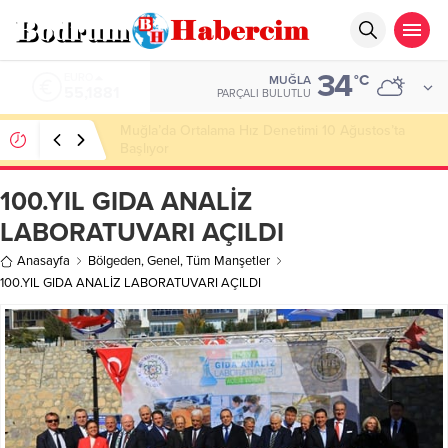
34
ALTIN
°C
MUĞLA
6.660,55
PARÇALI BULUTLU
Ankara; “Bodrum’un misyonu, mottosu, vizyonu;
genç oyuncuları parlatıp onlara kariyer
kazandırmak”
100.YIL GIDA ANALİZ
LABORATUVARI AÇILDI
Anasayfa
Bölgeden
,
Genel
,
Tüm Manşetler
100.YIL GIDA ANALİZ LABORATUVARI AÇILDI