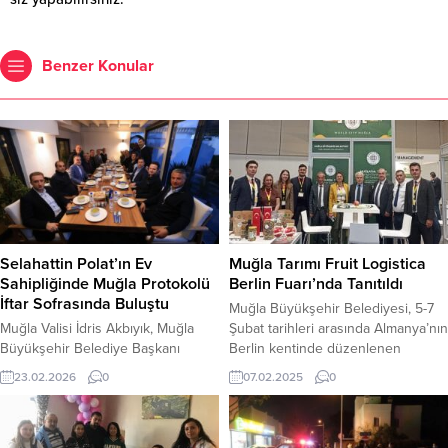
Benzer Konular
Selahattin Polat’ın Ev
Muğla Tarımı Fruit Logistica
Sahipliğinde Muğla Protokolü
Berlin Fuarı’nda Tanıtıldı
İftar Sofrasında Buluştu
Muğla Büyükşehir Belediyesi, 5-7
Muğla Valisi İdris Akbıyık, Muğla
Şubat tarihleri arasında Almanya’nın
Büyükşehir Belediye Başkanı
Berlin kentinde düzenlenen
Ahmet Aras, Bodrum Kaymakamı Ali
dünyanın en prestijli tarım
23.02.2026
0
07.02.2025
0
Sırmalı, Bodrum Belediye Başkanı
fuarlarından Fruit Logistica 2025’e
Tamer Mandalinci ve Bodrum İlçe
katıldı. Fruit Logistica 2025
Emniyet Müdürü Mehmet
Fuarı’nda, Muğla’nın yerel