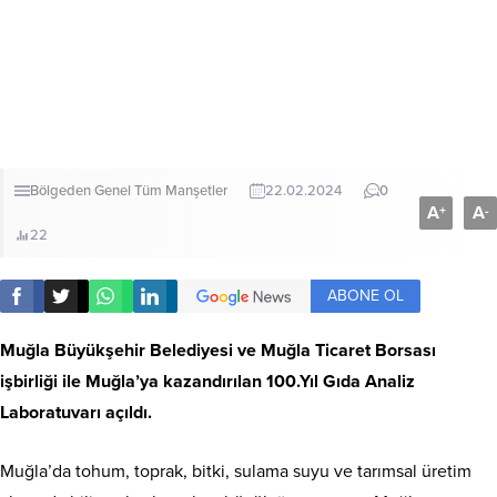
Bölgeden
Genel
Tüm Manşetler
22.02.2024
0
A
A
+
-
22
ABONE OL
Muğla Büyükşehir Belediyesi ve Muğla Ticaret Borsası
işbirliği ile Muğla’ya kazandırılan 100.Yıl Gıda Analiz
Laboratuvarı açıldı.
Muğla’da tohum, toprak, bitki, sulama suyu ve tarımsal üretim