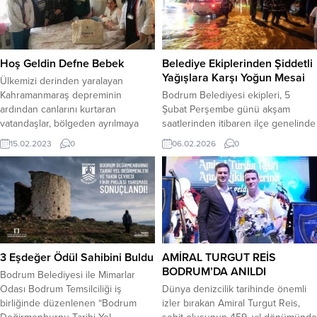
Dağrandeli, düzenlenen iftar
üreticilerine ait tarımsal ürünler
programında bir araya geldi. İftar
sergilendi. Muğla Büyükşehir
programı, Acropol Bodrum Yönetim
Belediyesi ile Muğla Ticaret ve
Kurulu Başkanı ve aynı zamanda
Sanayi Odası iş birliğiyle hazırlanan
Bodrum FK Asbaşkanı Selahattin
stantta portakal, greyfurt, domates,
Hoş Geldin Defne Bebek
Belediye Ekiplerinden Şiddetli
Polat’ın ev sahipliğinde, Acropol...
nar gibi taze...
Yağışlara Karşı Yoğun Mesai
Ülkemizi derinden yaralayan
Kahramanmaraş depreminin
Bodrum Belediyesi ekipleri, 5
ardından canlarını kurtaran
Şubat Perşembe günü akşam
vatandaşlar, bölgeden ayrılmaya
saatlerinden itibaren ilçe genelinde
devam ediyor. Hatay’da yaşarken
etkisini artıran şiddetli yağışların
15.02.2023
0
06.02.2026
0
Bodrum’a gelen Özdemir ailesinin
neden olduğu afet durumuna karşı
Defne adını verdikleri bebekleri
tüm imkânlarıyla sahadaydı. Gece
oldu. 6 Şubat günü
saatlerinden itibaren sabah 09.00’a
Kahramanmaraş’ın Pazarcık ve
kadar Bodrum’da metrekareye
Elbistan merkezli depremlere
63,43 mm, Turgutreis’te ise 53 mm
Hatay’daki evlerinde yakalanan
yağış düştü. Belediye Başkanı
Özdemir ailesinin evleri ağır hasar
Tamer Mandalinci’nin
aldı. Doğuma kısa bir süre kala
koordinasyonunda; Afet İşleri ve
3 Eşdeğer Ödül Sahibini Buldu
AMİRAL TURGUT REİS
depreme yakalanan Özdemir...
Risk Yönetimi,...
BODRUM’DA ANILDI
Bodrum Belediyesi ile Mimarlar
Odası Bodrum Temsilciliği iş
Dünya denizcilik tarihinde önemli
birliğinde düzenlenen “Bodrum
izler bırakan Amiral Turgut Reis,