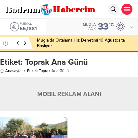
33
EURO
°C
MUĞLA
55,1881
AÇIK
Muğla’da Ortalama Hız Denetimi 10 Ağustos’ta
Başlıyor
Etiket:
Toprak Ana Günü
Anasayfa
Etiket: Toprak Ana Günü
MOBİL REKLAM ALANI