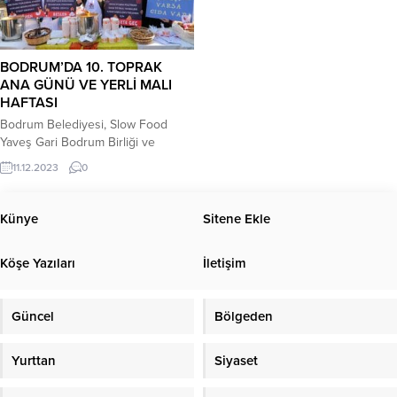
BODRUM’DA 10. TOPRAK
ANA GÜNÜ VE YERLİ MALI
HAFTASI
Bodrum Belediyesi, Slow Food
Yaveş Gari Bodrum Birliği ve
Bodrium Otel iş birliği ile
11.12.2023
0
düzenlenen 10. Slow Food Toprak
Ana Günü ve Yerli Malı Haftası
birlikte kutlanacak. 15 Aralık Cuma
Künye
Sitene Ekle
günü, saat 10.00- 11.30 arasında
Bodrum Merkez Pazaryeri’nde
Köşe Yazıları
İletişim
çiftçiler ve Bodrumluların
katılımlarıyla gerçekleşecek bu özel
etkinlikte katılımcılara börülceli
Güncel
Bölgeden
tarhana çorbası,...
Yurttan
Siyaset