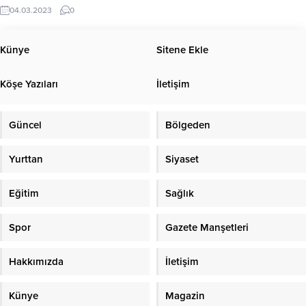
depremlerden etkilenen çocukların
04.03.2023
0
eğitimi için kullanılıyor. Sanatın
iyileştirici gücünden aldığı ilhamla,
toplumun tüm bireylerinin kültür
Künye
Sitene Ekle
sanata erişimini sağlamak için
sürdürülebilir projelere imza atan
Köşe Yazıları
İletişim
Memorial ve sürdürülebilir bir sergi
serisiyle sanatını anlatmayı
amaçlayan sanatçı Murat Arık’ın
Güncel
Bölgeden
işbirliği, depremlerden etkilenen
çocukların...
Yurttan
Siyaset
Eğitim
Sağlık
Spor
Gazete Manşetleri
Hakkımızda
İletişim
Künye
Magazin