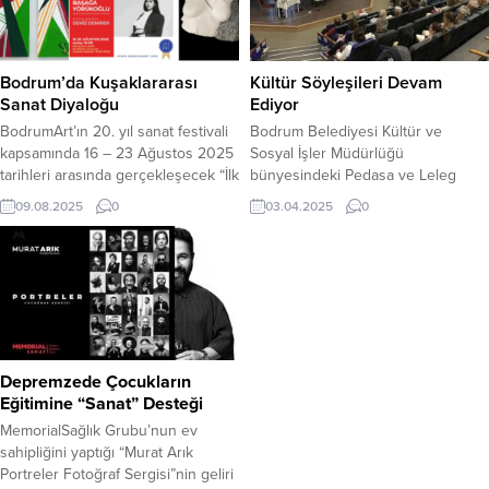
Bodrum’da Kuşaklararası
Kültür Söyleşileri Devam
Sanat Diyaloğu
Ediyor
BodrumArt’ın 20. yıl sanat festivali
Bodrum Belediyesi Kültür ve
kapsamında 16 – 23 Ağustos 2025
Sosyal İşler Müdürlüğü
tarihleri arasında gerçekleşecek “İlk
bünyesindeki Pedasa ve Leleg
ve Son” sergisi, izleyiciyi zaman,
Uygarlığı Araştırma ve Uygulama
09.08.2025
0
03.04.2025
0
beden ve kuşaklar arası bir sanat
Birimi tarafından başlatılan “Kültür
dili etrafında düşünsel bir yolculuğa
Söyleşileri” devam ediyor. Bölgenin
davet ediyor. 84 yaşındaki
tarihi ve kültürünün anlatıldığı
BodrumArt Onursal Başkanı olan
“Kültür Söyleşileri” mart ayında dört
sanatçı İnci Başağa Yörükoğlu
konuşmacının katılımı ile
(d.1941), sanat pratiğinde, yaşamın
tamamlandı. Nurol Kültür Merkezi
farklı dönemlerinde birikmiş...
ve İnspera Kültür Sanat
Merkezinde gerçekleştirilen
Depremzede Çocukların
konferanslarda, Özay Kartal “Antik
Eğitimine “Sanat” Desteği
Halikarnassos’a...
MemorialSağlık Grubu’nun ev
sahipliğini yaptığı “Murat Arık
Portreler Fotoğraf Sergisi”nin geliri