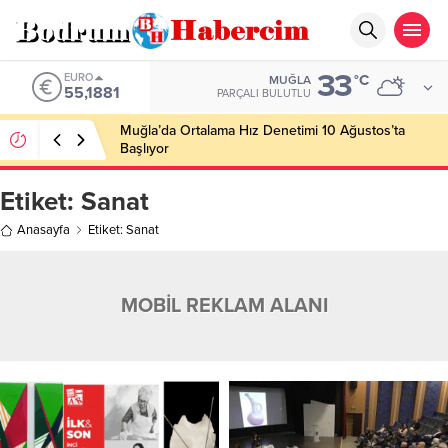
33
EURO
°C
MUĞLA
55,1881
PARÇALI BULUTLU
Muğla’da Ortalama Hız Denetimi 10 Ağustos’ta
Başlıyor
Etiket:
Sanat
Anasayfa
Etiket: Sanat
MOBİL REKLAM ALANI