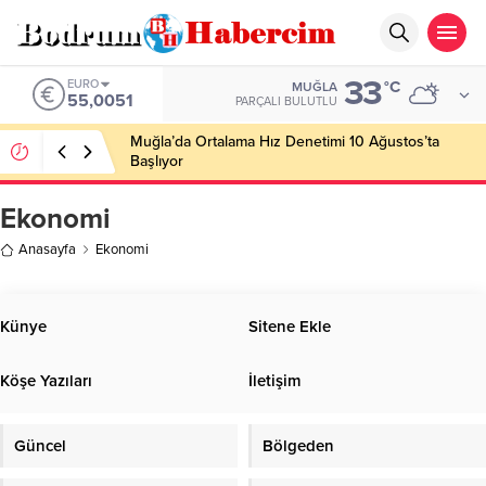
33
EURO
°C
MUĞLA
55,0051
PARÇALI BULUTLU
Muğla’da Ortalama Hız Denetimi 10 Ağustos’ta
Başlıyor
Ekonomi
Anasayfa
Ekonomi
Künye
Sitene Ekle
Köşe Yazıları
İletişim
Güncel
Bölgeden